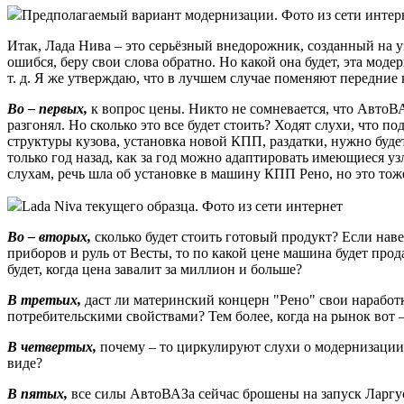
Предполагаемый вариант модернизации. Фото из сети интер
Итак, Лада Нива – это серьёзный внедорожник, созданный на уз
ошибся, беру свои слова обратно. Но какой она будет, эта мод
т. д. Я же утверждаю, что в лучшем случае поменяют передние
Во – первых,
к вопрос цены. Никто не сомневается, что АвтоВА
разгонял. Но сколько это все будет стоить? Ходят слухи, что п
структуры кузова, установка новой КПП, раздатки, нужно будет
только год назад, как за год можно адаптировать имеющиеся у
слухам, речь шла об установке в машину КПП Рено, но это тож
Lada Niva текущего образца. Фото из сети интернет
Во – вторых,
сколько будет стоить готовый продукт? Если нав
приборов и руль от Весты, то по какой цене машина будет прод
будет, когда цена завалит за миллион и больше?
В третьих,
даст ли материнский концерн "Рено" свои наработк
потребительскими свойствами? Тем более, когда на рынок вот 
В четвертых,
почему – то циркулируют слухи о модернизации Н
виде?
В пятых,
все силы АвтоВАЗа сейчас брошены на запуск Ларгус