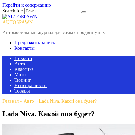
Перейти к содержанию
Search for:
AUTOSPAWN
Автомобильный журнал для самых продвинутых
Предложить запись
Контакты
Новости
Авто
Классика
Мото
Тюнинг
Неисправности
Товары
Главная
»
Авто
»
Lada Niva. Какой она будет?
Lada Niva. Какой она будет?