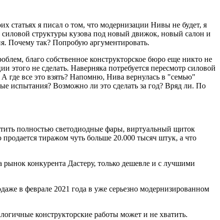
х статьях я писал о том, что модернизации Нивы не будет, я
ии силовой структуры кузова под новый движок, новый салон и
ния. Почему так? Попробую аргументировать.
роблем, благо собственное конструкторское бюро еще никто не
ации этого не сделать. Наверняка потребуется пересмотр силовой
 А где все это взять? Напомню, Нива вернулась в "семью"
ные испытания? Возможно ли это сделать за год? Вряд ли. По
рутить полностью светодиодные фары, виртуальный щиток
о продается тиражом чуть больше 20.000 тысяч штук, а что
а рынок конкурента Дастеру, только дешевле и с лучшими
одаже в феврале 2021 года в уже серьезно модернизированном
алогичные конструкторские работы может и не хватить.