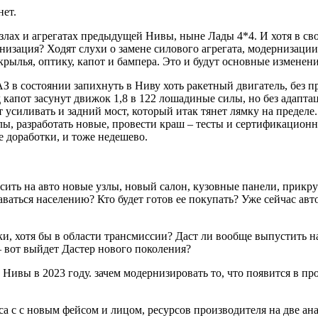
нет.
лах и агрегатах предыдущей Нивы, ныне Лады 4*4. И хотя в свои
ернизация? Ходят слухи о замене силового агрегата, модернизац
 крылья, оптику, капот и бампера. Это и будут основные измене
З в состоянии запихнуть в Ниву хоть ракетный двигатель, без п
од капот засунут движок 1,8 в 122 лошадиные силы, но без адапт
 усиливать и задний мост, который итак тянет лямку на пределе.
злы, разработать новые, провести краш – тесты и сертификацион
е доработки, и тоже недешево.
есить на авто новые узлы, новый салон, кузовные панели, прик
аваться населению? Кто будет готов ее покупать? Уже сейчас авт
и, хотя бы в области трансмиссии? Даст ли вообще выпустить н
– вот выйдет Дастер нового поколения?
ивы в 2023 году. зачем модернизировать то, что появится в пр
а с с новым фейсом и лицом, ресурсов производителя на две ан