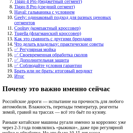
Tiggo 4 Pro (бюджетный сегмент)
Tiggo 8 Pro (средний сегмент)
Haval: гальваника с условием
Geely: одинаковый подход для разных ценовых
сегментов
Coolray (компактный кроссовер)
Tugella (флагманский кроссовер)
Как это сравнить с другими брендами
Что делать владельцу: практические советы
✅ Регулярная мойка
✅ Своевременная обработка сколов
✅ Дополнительная защита
✅ Соблюдайте условия гарантии
Брать или не брать: итоговый вердикт
Итог
Почему это важно именно сейчас
Российские дороги — испытание на прочность для любого
автомобиля. Влажность, перепады температур, реагенты
зимой, гравий на трассах — всё это бьёт по кузову.
Раньше китайские машины ругали именно за коррозию: уже
через 2-3 года появлялись «рыжики», даже при регулярной
мойке и обработке. Но это было 10-15 лет назад.