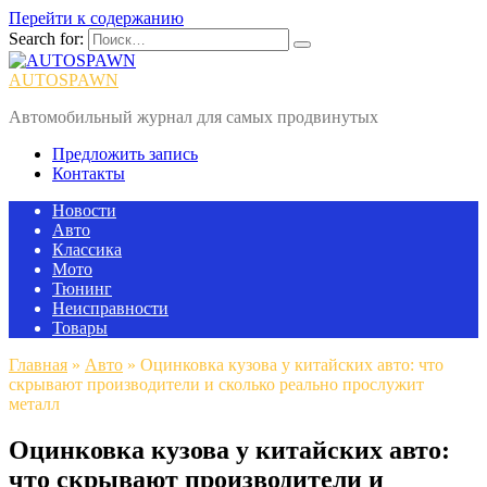
Перейти к содержанию
Search for:
AUTOSPAWN
Автомобильный журнал для самых продвинутых
Предложить запись
Контакты
Новости
Авто
Классика
Мото
Тюнинг
Неисправности
Товары
Главная
»
Авто
»
Оцинковка кузова у китайских авто: что
скрывают производители и сколько реально прослужит
металл
Оцинковка кузова у китайских авто:
что скрывают производители и