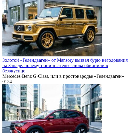
Золотой «Гелендваген» от Mansory вызвал бурю негодования
на Западе: почему тюнинг-ателье снова обвинили в
безвкусице
Mercedes-Benz G-Class, или в простонародье «Гелендваген»
0
124