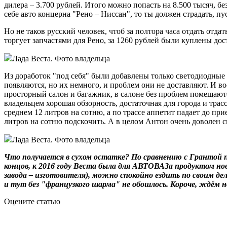
дилера – 3.700 рублей. Итого можно попасть на 8.500 тысяч, 
себе авто концерна "Рено – Ниссан", то ты должен страдать, пу
Но не таков русский человек, чтоб за полтора часа отдать отда
торгует запчастями для Рено, за 1260 рублей были куплены дос
Лада Веста. Фото владельца
Из доработок "под себя" были добавлены только светодиодные
появляются, но их немного, и проблем они не доставляют. И в
просторный салон и багажник, в салоне без проблем помещаютс
владельцем хорошая обзорность, достаточная для города и трас
среднем 12 литров на сотню, а по трассе аппетит падает до при
литров на сотню подскочить. А в целом Антон очень доволен с
Лада Веста. Фото владельца
Что получается в сухом остатке? По сравнению с
Грантой
п
концов, к 2016 году Веста была для АВТОВАЗа продуктом но
завода – изготовителя), можно спокойно ездить по своим д
и тут без "французкого шарма" не обошлось. Короче, ждём н
Оцените статью