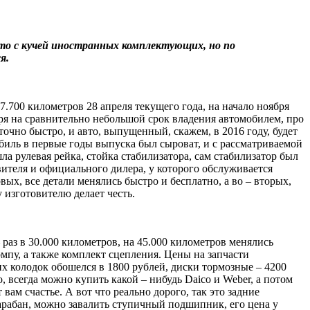
авто с кучей иностранных комплектующих, но по
я.
7.700 километров 28 апреля текущего года, на начало ноября
ря на сравнительно небольшой срок владения автомобилем, про
очно быстро, и авто, выпущенный, скажем, в 2016 году, будет
мобиль в первые годы выпуска был сыроват, и с рассматриваемой
а рулевая рейка, стойка стабилизатора, сам стабилизатор был
вителя и официального дилера, у которого обслуживается
вых, все детали менялись быстро и бесплатно, а во – вторых,
 изготовителю делает честь.
раз в 30.000 километров, на 45.000 километров менялись
мпу, а также комплект сцепления. Цены на запчасти
них колодок обошелся в 1800 рублей, диски тормозные – 4200
, всегда можно купить какой – нибудь Daico и Weber, а потом
ам счастье. А вот что реально дорого, так это задние
арабан, можно завалить ступичный подшипник, его цена у