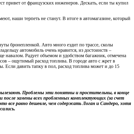
ст привет от французских инженеров. Дескать, если ты купил
имеют, наши терпеть не станут. В итоге в автомагазине, который
уты бронепленкой. Авто много ездит по трассе, сколы
ладельцу автомобиль очень нравится, из достоинств –
ще навалом. Радует объемом и удобством багажник, отмечена
сов – ощутимый расход топлива. В городе авто с жрет в
ы. Если давить тапку в пол, расход топлива может и до 15
 вылезают. Проблемы эти понятны и простительны, в конце
 и после замены всех проблемных комплектующих (за счет
это все равно дешевле, чем содержать
Логан и Сандеро
, хотя
сались.