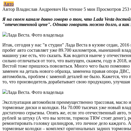
Авто
Автор
Владислав Андреевич
На чтение
5 мин
Просмотров
253
Я на своем канале давно говорю о том, что Lada Vesta дост
"отечественной цене". Однако говорить можно долго, а как 
Лада Веста. Фото владельца
Итак, сегодня у нас "в студии" Лада Веста в кузове седан, 20
пробег авто составляет уже 89.700 километров, нынешний влад
машину уже есть, что сказать. Как водится нынче у отечествен
сильно отличаться от того, что выпущен, скажем, году в 2018,
Вестой тоже пришлось повозиться. Много чего было поменяно п
заменен на деталь нового образца, заменена правая опора ДВС,
автомобиль, проблем с заменой деталей не было. Кажется, что 
то, что производитель дорабатывает свою продукцию, улучшая е
Лада Веста. Фото владельца
Эксплуатация автомобиля преимущественно трассовая, масло и 
тормозные диски и колодки. На 70.000 тысячах уже новый влад
достаточно серьезны. Опять же, если это отечественный авто, 
рублей за штуку (А что вы хотели, тормоза TRW стоят денег), р
ремонтировать головку цилиндров, это личное дело каждого. А 
тормозные колодки – комплект оригинальных задних тормозных