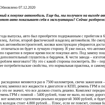
Обновлено
07.12.2020
ойный к покупке автомобиль. Еще бы, мы получаем на выходе 
этот авто показывает себя в эксплуатации? Сейчас разберемс
16 года выпуска, авто был приобретен подержанным с пробегом в 6
елец, Антон, второй фактический владелец автомобиля. Не смот
ных автомобилестроителей, косяки конструкции убираются достат
 и отличаться он будет в лучшую сторону. Я уже писал, что авто
о гарантии в первое время после покупки авто. Под замену пошл
 дополнительный глушитель и бардачок. К чести завода – изгото
проблем многовато? Ну это с какой стороны посмотреть. Во – пер
е потребительские свойства, это нормальная практика, и самому
расходники меняются раз в 7500 километров, свечи зажигания – 
елец заменил все жидкости в двигателе и КПП, ремень ГРМ и по
то это не значит, что все должно стоить дешево. Комплект перед
емень ГРМ с помпой – 5400 рублей, тоже не мало, но кому дорого
вот комплект сцепления реально недорогой 3600 рублей, и будет в
 колодок стоит 4.800 рублей… Плюс, если не повезет, снимая б