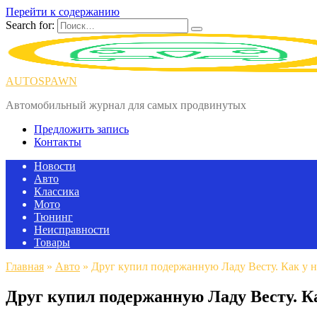
Перейти к содержанию
Search for:
AUTOSPAWN
Автомобильный журнал для самых продвинутых
Предложить запись
Контакты
Новости
Авто
Классика
Мото
Тюнинг
Неисправности
Товары
Главная
»
Авто
»
Друг купил подержанную Ладу Весту. Как у н
Друг купил подержанную Ладу Весту. К