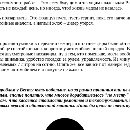
без стоимости работ… Это всем будущим и текущим владельцам Ве
сть не каждый день, но иногда, чтоб жизнь медом не казалась.
ть ползарплаты. Это француз пусть пусть терпит, пока его нагло 
тойные аналоги, а наглый жлоб – дилер утёрся.
 противотуманки в передний бампер, а штатные фары были обтян
ообще со стойкостью к коррозии у автомобиля полный порядок. В
я двухметровые пассажиры, ну а тем, кто поменьше, места вооб
сы динамика, удобство посадки за рулем, управляемость. Из мину
емлемых 7 литров на сотню. Опять же, все зависит от манеры езд
воим автомобилем и о покупке не жалеет.
роблем у Весты чуть побольше, но за рамки приличия они не
вым, вполне понятно, что многое дорабатывалось "по месту"
елам. Что касается стоимости ремонтов и техобслуживания, 
овых версий и обновленной машины. Лишь бы цены не очень ку