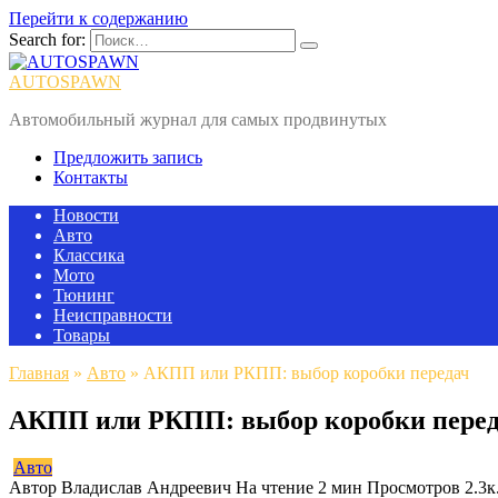
Перейти к содержанию
Search for:
AUTOSPAWN
Автомобильный журнал для самых продвинутых
Предложить запись
Контакты
Новости
Авто
Классика
Мото
Тюнинг
Неисправности
Товары
Главная
»
Авто
»
АКПП или РКПП: выбор коробки передач
АКПП или РКПП: выбор коробки пере
Авто
Автор
Владислав Андреевич
На чтение
2 мин
Просмотров
2.3к