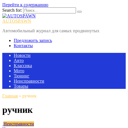
Перейти к содержанию
Search for:
AUTOSPAWN
Автомобильный журнал для самых продвинутых
Предложить запись
Контакты
Новости
Авто
Классика
Мото
Тюнинг
Неисправности
Товары
Главная
»
ручник
ручник
Неисправности