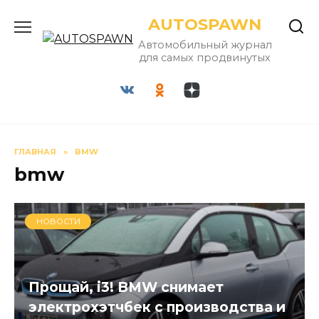
Перейти
AUTOSPAWN
к
содержанию
Автомобильный журнал
для самых продвинутых
ГЛАВНАЯ
»
BMW
bmw
НОВОСТИ
Прощай, i3! BMW снимает
электрохэтчбек с производства и