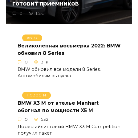
готовит приемников
0
1.2к.
АВТО
Великолепная восьмерка 2022: BMW
обновил 8 Series
0
3.1к.
BMW обновил все модели 8 Series.
Автомобилям выпуска
НОВОСТИ
BMW X3 M от ателье Manhart
обогнал по мощности X5 M
0
532
Дорестайлинговый BMW X3 M Competition
получил пакет