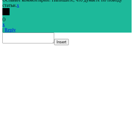
статьи.
x
(
)
x
|
Reply
Insert