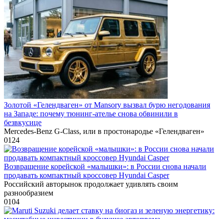
Золотой «Гелендваген» от Mansory вызвал бурю негодования
на Западе: почему тюнинг-ателье снова обвинили в
безвкусице
Mercedes-Benz G-Class, или в простонародье «Гелендваген»
0
124
Возвращение корейской «малышки»: в России снова начали
продавать компактный кроссовер Hyundai Casper
Российский авторынок продолжает удивлять своим
разнообразием
0
104