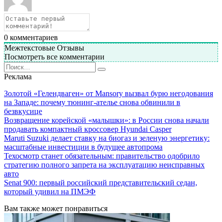
0
комментариев
Межтекстовые Отзывы
Посмотреть все комментарии
Search
for:
Реклама
Золотой «Гелендваген» от Mansory вызвал бурю негодования
на Западе: почему тюнинг-ателье снова обвинили в
безвкусице
Возвращение корейской «малышки»: в России снова начали
продавать компактный кроссовер Hyundai Casper
Maruti Suzuki делает ставку на биогаз и зеленую энергетику:
масштабные инвестиции в будущее автопрома
Техосмотр станет обязательным: правительство одобрило
стратегию полного запрета на эксплуатацию неисправных
авто
Senat 900: первый российский представительский седан,
который удивил на ПМЭФ
Вам также может понравиться