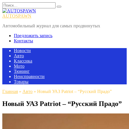
Перейти
Search
к
for:
содержанию
AUTOSPAWN
Автомобильный журнал для самых продвинутых
Предложить запись
Контакты
Новости
Авто
Классика
Мото
Тюнинг
Неисправности
Товары
Главная
»
Авто
»
Новый УАЗ Patriot – “Русский Прадо”
Новый УАЗ Patriot – “Русский Прадо”