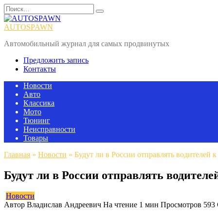
Перейти
Search
к
for:
содержанию
AUTOSPAWN
Автомобильный журнал для самых продвинутых
Предложить запись
Контакты
Новости
Авто
Классика
Мото
Тюнинг
Неисправности
Товары
Главная
»
Новости
»
Будут ли в России отправлять водителей 
Будут ли в России отправлять водителе
Новости
Автор
Владислав Андреевич
На чтение
1 мин
Просмотров
593