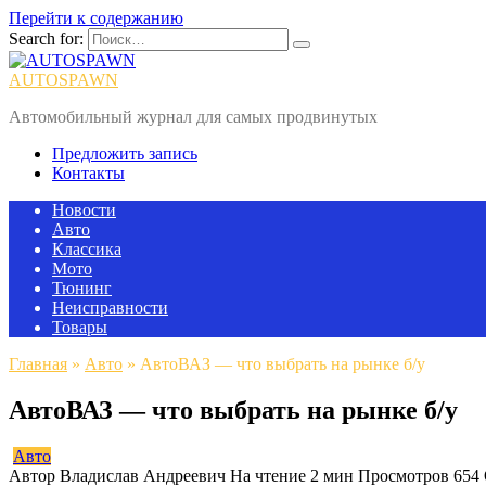
Перейти к содержанию
Search for:
AUTOSPAWN
Автомобильный журнал для самых продвинутых
Предложить запись
Контакты
Новости
Авто
Классика
Мото
Тюнинг
Неисправности
Товары
Главная
»
Авто
»
АвтоВАЗ — что выбрать на рынке б/у
АвтоВАЗ — что выбрать на рынке б/у
Авто
Автор
Владислав Андреевич
На чтение
2 мин
Просмотров
654