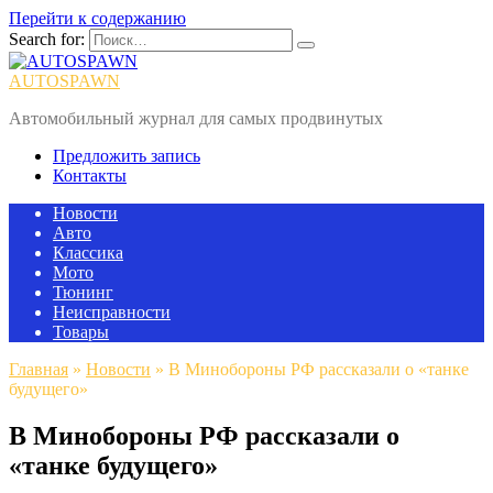
Перейти к содержанию
Search for:
AUTOSPAWN
Автомобильный журнал для самых продвинутых
Предложить запись
Контакты
Новости
Авто
Классика
Мото
Тюнинг
Неисправности
Товары
Главная
»
Новости
»
В Минобороны РФ рассказали о «танке
будущего»
В Минобороны РФ рассказали о
«танке будущего»