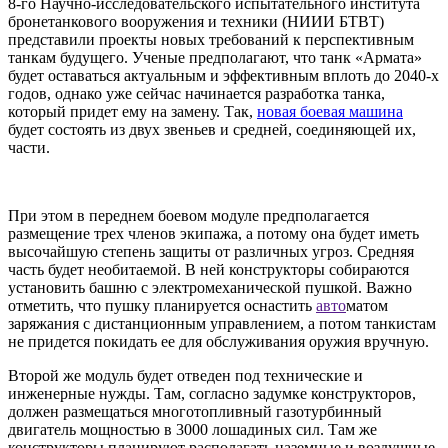
8-го Научно-исследовательского испытательного института
бронетанкового вооружения и техники (НИИИ БТВТ)
представили проекты новых требований к перспективным
танкам будущего. Ученые предполагают, что танк «Армата»
будет оставаться актуальным и эффективным вплоть до 2040-х
годов, однако уже сейчас начинается разработка танка,
который придет ему на замену. Так,
новая боевая машина
будет состоять из двух звеньев и средней, соединяющей их,
части.
При этом в переднем боевом модуле предполагается
размещение трех членов экипажа, а потому она будет иметь
высочайшую степень защиты от различных угроз. Средняя
часть будет необитаемой. В ней конструкторы собираются
установить башню с электромеханической пушкой. Важно
отметить, что пушку планируется оснастить
авто
матом
заряжания с дистанционным управлением, а потом танкистам
не придется покидать ее для обслуживания оружия вручную.
Второй же модуль будет отведен под технические и
инженерные нужды. Там, согласно задумке конструкторов,
должен размещаться многотопливный газотурбинный
двигатель мощностью в 3000 лошадиных сил. Там же
конструкторы планируют располагать наземные и воздушные