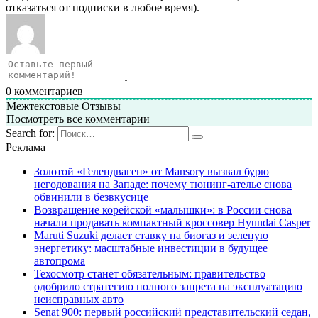
отказаться от подписки в любое время).
0
комментариев
Межтекстовые Отзывы
Посмотреть все комментарии
Search for:
Реклама
Золотой «Гелендваген» от Mansory вызвал бурю
негодования на Западе: почему тюнинг-ателье снова
обвинили в безвкусице
Возвращение корейской «малышки»: в России снова
начали продавать компактный кроссовер Hyundai Casper
Maruti Suzuki делает ставку на биогаз и зеленую
энергетику: масштабные инвестиции в будущее
автопрома
Техосмотр станет обязательным: правительство
одобрило стратегию полного запрета на эксплуатацию
неисправных авто
Senat 900: первый российский представительский седан,