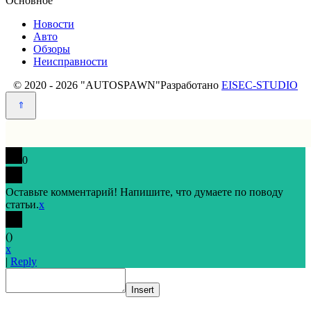
Основное
Новости
Авто
Обзоры
Неисправности
© 2020 - 2026 "AUTOSPAWN"
Разработано
EISEC-STUDIO
0
Оставьте комментарий! Напишите, что думаете по поводу
статьи.
x
(
)
x
|
Reply
Insert