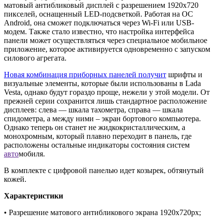
матовый антибликовый дисплей с разрешением 1920х720
пикселей, оснащенный LED-подсветкой. Работая на ОС
Android, она сможет подключаться через Wi-Fi или USB-
модем. Также стало известно, что настройка интерфейса
панели может осуществляться через специальное мобильное
приложение, которое активируется одновременно с запуском
силового агрегата.
Новая комбинация приборных панелей получит
шрифты и
визуальные элементы, которые были использованы в Lada
Vesta, однако будут гораздо проще, нежели у этой модели. От
прежней серии сохранится лишь стандартное расположение
дисплеев: слева — шкала тахометра, справа — шкала
спидометра, а между ними – экран бортового компьютера.
Однако теперь он станет не жидкокристаллическим, а
монохромным, который плавно переходит в панель, где
расположены остальные индикаторы состояния систем
авто
мобиля.
В комплекте с цифровой панелью идет козырек, обтянутый
кожей.
Характеристики
• Разрешение матового антибликового экрана 1920x720px;