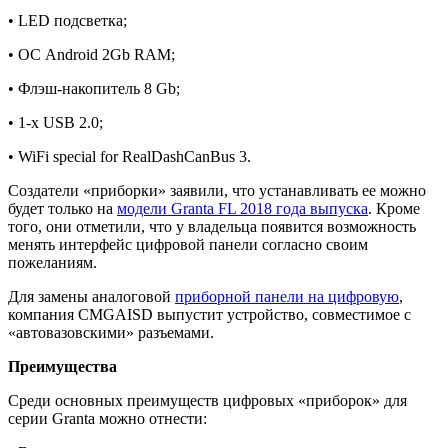
• LED подсветка;
• ОС Android 2Gb RAM;
• Флэш-накопитель 8 Gb;
• 1-х USB 2.0;
• WiFi special for RealDashCanBus 3.
Создатели «приборки» заявили, что устанавливать ее можно
будет только на
модели Granta FL 2018 года выпуска
. Кроме
того, они отметили, что у владельца появится возможность
менять интерфейс цифровой панели согласно своим
пожеланиям.
Для замены аналоговой
приборной панели на цифровую
,
компания CMGAISD выпустит устройство, совместимое с
«автовазовскими» разъемами.
Преимущества
Среди основных преимуществ цифровых «приборок» для
серии Granta можно отнести: