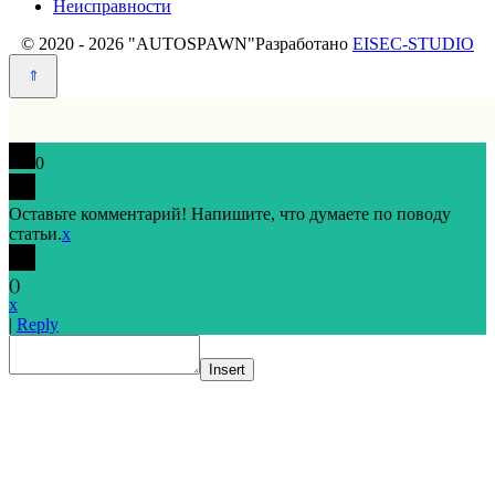
Неисправности
© 2020 - 2026 "AUTOSPAWN"
Разработано
EISEC-STUDIO
0
Оставьте комментарий! Напишите, что думаете по поводу
статьи.
x
(
)
x
|
Reply
Insert