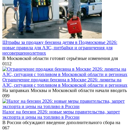
Штрафы за продажу бензина детям в Подмосковье 2026:
новые правила для АЗС, питбайки и ограничения для
несовершеннолетних
В Московской области готовят серьёзные изменения для
0
112
Ограничение продажи бензина в Москве 2026: лимиты на
АЗС, ситуация с топливом в Московской области и регионах
На заправках Москвы и Московской области начали вводить
0
99
Налог на бензин 2026: новые меры правительства, запрет
экспорта и цены на топливо в России
В России обсуждают введение дополнительного сбора на
0
67