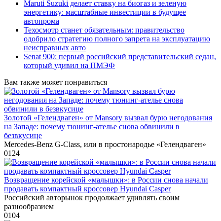
Maruti Suzuki делает ставку на биогаз и зеленую
энергетику: масштабные инвестиции в будущее
автопрома
Техосмотр станет обязательным: правительство
одобрило стратегию полного запрета на эксплуатацию
неисправных авто
Senat 900: первый российский представительский седан,
который удивил на ПМЭФ
Вам также может понравиться
Золотой «Гелендваген» от Mansory вызвал бурю негодования
на Западе: почему тюнинг-ателье снова обвинили в
безвкусице
Mercedes-Benz G-Class, или в простонародье «Гелендваген»
0
124
Возвращение корейской «малышки»: в России снова начали
продавать компактный кроссовер Hyundai Casper
Российский авторынок продолжает удивлять своим
разнообразием
0
104