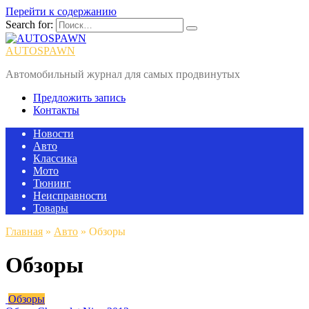
Перейти к содержанию
Search for:
AUTOSPAWN
Автомобильный журнал для самых продвинутых
Предложить запись
Контакты
Новости
Авто
Классика
Мото
Тюнинг
Неисправности
Товары
Главная
»
Авто
»
Обзоры
Обзоры
Обзоры