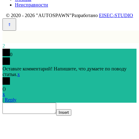
Неисправности
© 2020 - 2026 "AUTOSPAWN"
Разработано
EISEC-STUDIO
2
0
Оставьте комментарий! Напишите, что думаете по поводу
статьи.
x
(
)
x
|
Reply
Insert