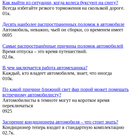
Как выйти из ситуации, когда колеса буксуют на снегу?
Всегда избегайте резкого торможения на скользкой дороге.
0
1к.
Десять наиболее распространенных поломок в автомобиле
Автомобиль, неважно, чьей он сборки, со временем имеет
0
695
Самые распространённые причины поломок автомобилей
Время отпуска – это время путешествий.
0
2.6к.
В чем заключается работа автомеханика?
Каждый, кто владеет автомобилем, знает, что иногда
0
10к.
По какой причине ближний свет фар порой может помешать
встречному автомобилисту?
Автомобилисты в темноте могут на короткое время
переключаться
0
925
Засорение кондиционера автомобиля – что стоит знать?
Кондиционер теперь входит в стандартную комплектацию
0
2.7к.