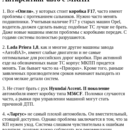
1. Все
«Опели»
, у которых стоит
коробка F17
, часто имеют
проблемы с протеканием сальников. Нужно часто менять
подшипники. Учитывая наличие F17 у старых машин Opel,
водитель должен сделать вывод: подобные ТС лучше не брать.
Даже новые машины имели проблемы с коробками передач. С
годами системы полностью разрушаются.
2.
Lada Priora 1,8
, как и многие другие машины завода
«АвтоВАЗ», имеют слабые двигатели и не самые
оптимальные для российских дорог коробки. При активной
езде на обозначенных выше ТС корпус МКПП придется
менять. Так бывает часто на «Приорах». Кроме того, раньше
заявленных производителем сроков начинают выходить из
строя мелкие детали систем.
3. Не стоит брать с рук
Hyundai Accent. II поколение
автомобиля имеет коробку типа
M56CF
. Поломки случаются
часто, а рывки при управлении машиной могут стать
причиной ДТП.
4.
«Ларгус»
не самый плохой автомобиль. Он вместительный,
стоящий доступно. Однако проблема заключается в том, что за
КП нужен уход. Система слишком чувствительна к ошибкам
водителя, поэтому важно соблюдать все рекомендации