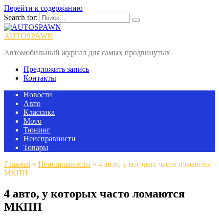
Перейти к содержанию
Search for:
AUTOSPAWN
Автомобильный журнал для самых продвинутых
Предложить запись
Контакты
Новости
Авто
Классика
Мото
Тюнинг
Неисправности
Товары
Главная
»
Неисправности
»
4 авто, у которых часто ломаются
МКПП
4 авто, у которых часто ломаются
МКПП