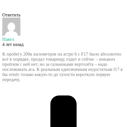
Ответить
Павел
4 лет назад
К пробегу 200к километров на астре h с F17 было абсолютно
всё в порядке, продал товарищу, ездит и сейчас – никаких
проблем с ней нет, но за сальниками вертолёта – надо
послеживать ага. К реальным однозначным недостаткам f17 я
бы отнёс только какую-то до тупости короткую первую
передачу.